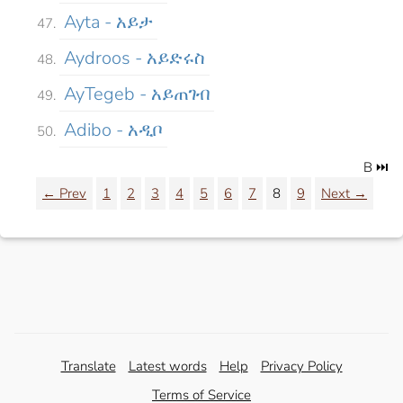
Ayta - አይታ
Aydroos - አይድሩስ
AyTegeb - አይጠገብ
Adibo - አዲቦ
B ⏭️
← Prev
1
2
3
4
5
6
7
8
9
Next →
Translate
Latest words
Help
Privacy Policy
Terms of Service