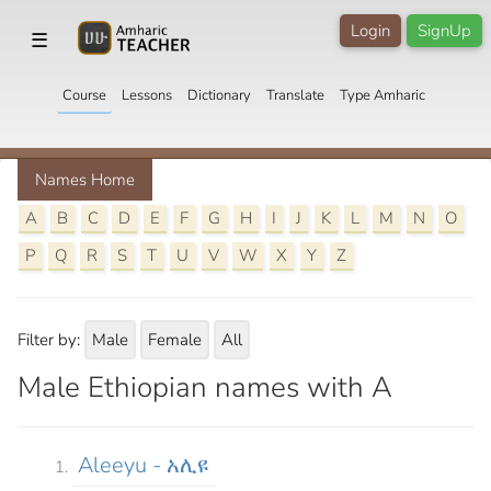
Login
SignUp
☰
Course
Lessons
Dictionary
Translate
Type Amharic
Names Home
A
B
C
D
E
F
G
H
I
J
K
L
M
N
O
P
Q
R
S
T
U
V
W
X
Y
Z
Filter by:
Male
Female
All
Male Ethiopian names with A
Aleeyu - አሊዩ