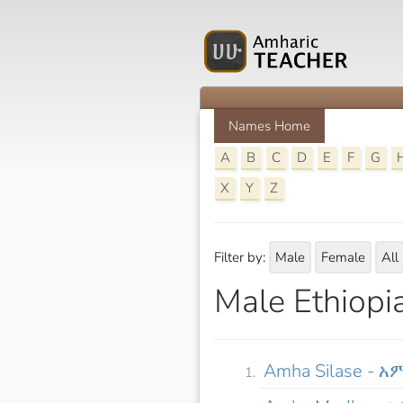
Names Home
A
B
C
D
E
F
G
X
Y
Z
Filter by:
Male
Female
All
Male Ethiopi
Amha Silase - አ