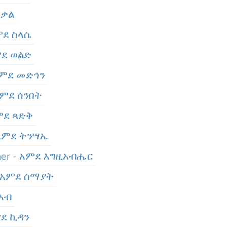
 ቃል
ምደ ስላሴ
ምደ ወልድ
አምደ መድኅን
አምደ ሰንበት
ምደ ጻድቅ
 አምደ ትንሣኤ
aer - አምደ እግዚአብሔር
- አምደ ሰማያት
 አብ
ምደ ኪዳን