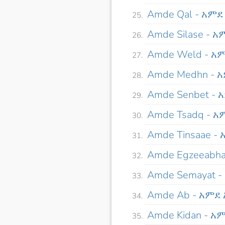
Amde Qal - አምደ
Amde Silase - አ
Amde Weld - አ
Amde Medhn - 
Amde Senbet - 
Amde Tsadq - አ
Amde Tinsaae -
Amde Egzeeabh
Amde Semayat 
Amde Ab - አምደ
Amde Kidan - አ