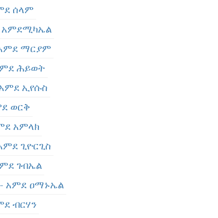
አምደ ሰላም
- አምደሚካኤል
 አምደ ማርያም
 አምደ ሕይወት
 አምደ ኢየሱስ
ምደ ወርቅ
አምደ አምላክ
- አምደ ጊዮርጊስ
አምደ ገብኤል
 - አምደ ዐማኑኤል
አምደ ብርሃን