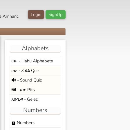
Login
SignUp
e Amharic
Alphabets
ሀሁ - Hahu Alphabets
ሀሁ - ፊደል Quiz
🔊 - Sound Quiz
🖼️ - ሀሁ Pics
አቡጊዳ - Ge'ez
Numbers
Numbers
looks_one