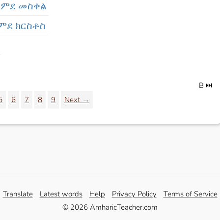
 አምደ መስቀል
አምደ ክርስቶስ
B ⏭️
5
6
7
8
9
Next →
Translate
Latest words
Help
Privacy Policy
Terms of Service
© 2026 AmharicTeacher.com