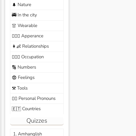
Nature
🌲
In the city
🚎
Wearable
👚
Apperance
🙆🏽‍♀️
Relationships
👩‍👶
Occupation
🧑🏼‍✈️
Numbers
🔢
Feelings
😨
Tools
⚒️
Personal Pronouns
🙆‍♂️
Countries
🇪🇹
Quizzes
1. Amhanglish