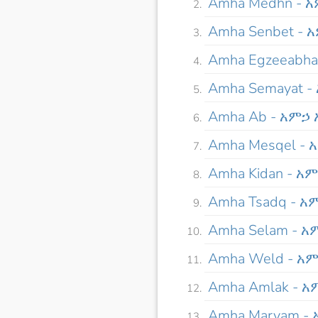
Amha Medhn - 
Amha Senbet - 
Amha Egzeeabh
Amha Semayat 
Amha Ab - አምኃ 
Amha Mesqel -
Amha Kidan - አ
Amha Tsadq - አ
Amha Selam - 
Amha Weld - አ
Amha Amlak - 
Amha Maryam -