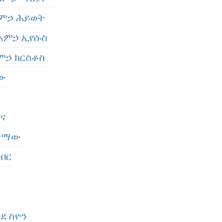
 አምኃ ሕይወት
 አምኃ ኢየሱስ
አምኃ ክርስቶስ
ነው
ገና
ስማማው
ርብር
ምደ ስዮን