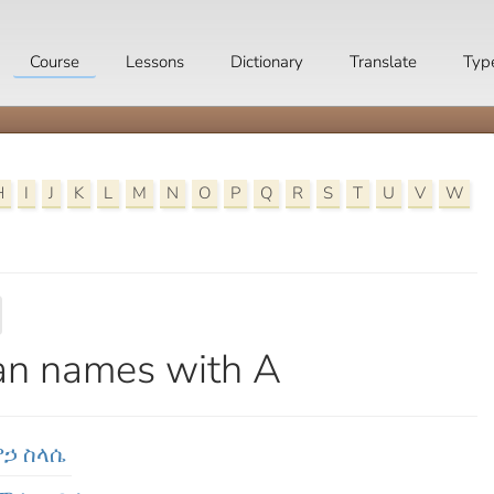
Course
Lessons
Dictionary
Translate
Typ
H
I
J
K
L
M
N
O
P
Q
R
S
T
U
V
W
an names with A
ምኃ ስላሴ