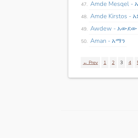
Amde Mesqel -
Amde Kirstos - 
Awdew - አውደው
Aman - አማን
← Prev
1
2
3
4