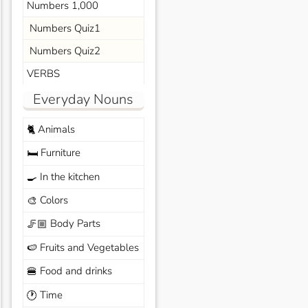
Numbers 1,000
Numbers Quiz1
Numbers Quiz2
VERBS
Everyday Nouns
Animals
🐈
Furniture
🛏️
In the kitchen
🍳
Colors
🎨
Body Parts
🦵🏼
Fruits and Vegetables
🍉
Food and drinks
🍔
Time
🕐