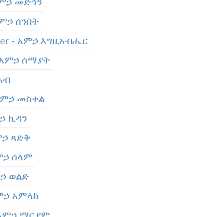
አምኃ መድኅን
አምኃ ሰንበት
aer - አምኃ እግዚአብሔር
- አምኃ ሰማያት
አብ
 አምኃ መስቀል
ምኃ ኪዳን
ምኃ ጻድቅ
አምኃ ሰላም
ምኃ ወልድ
አምኃ አምላክ
 አምኃ ማርያም