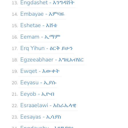
Engdashet - እንግዳሸት
Embayae - እምባዬ
Eshetae - እሸቴ
Eemam - ኢማም
Erq Yihun - ዕርቅ ይሁን
Egzeeabhaer - እግዚአብሄር
Ewqet - እውቀት
Eeyasu - ኢያሱ
Eeyob - ኢዮብ
Esraaelawi - እስራኤላዊ
Eesayas - ኢሳያስ