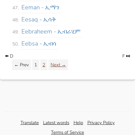
Eeman - ኢማን
Eesaq - ኢሳቅ
Eebraheem - ኢብራሂም
Eebsa - ኢብሳ
⬅️ D
F ⏭️
← Prev
1
2
Next →
Translate
Latest words
Help
Privacy Policy
Terms of Service