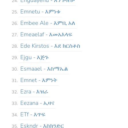
Engdayehu - እንግዳየሁ
Emnetu - እምነቱ
Embee Ale - እምቢ አለ
Emeaelaf - እመአእላፍ
Ede Kirstos - እደ ክርስቶስ
Ejgu - እጅጉ
Esmaael - እስማኤል
Emnet - እምነት
Ezra - እዝራ
Eezana - ኢዛና
ETf - እጥፍ
Eskndr - እስክንድር