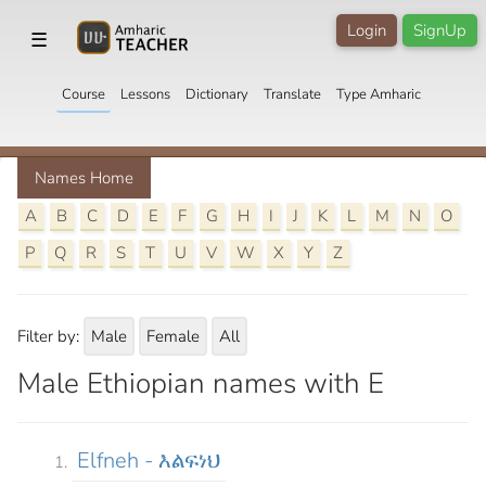
Login
SignUp
☰
Course
Lessons
Dictionary
Translate
Type Amharic
Names Home
A
B
C
D
E
F
G
H
I
J
K
L
M
N
O
P
Q
R
S
T
U
V
W
X
Y
Z
Filter by:
Male
Female
All
Male Ethiopian names with E
Elfneh - እልፍነህ