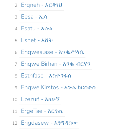
Erqneh - እርቅነህ
Eesa - ኢሳ
Esatu - እሳቱ
Eshet - እሸት
Enqweslase - እንቈሥላሴ
Enqwe Birhan - እንቈ ብርሃን
Estnfase - እስትንፋሰ
Enqwe Kirstos - እንቈ ክርስቶስ
Ezezuñ - እዘዙኝ
ErgeTae - እርገጤ
Engdasew - እንግዳሰው