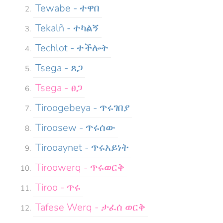
Tewabe - ተዋበ
Tekalñ - ተካልኝ
Techlot - ተችሎት
Tsega - ጸጋ
Tsega - ፀጋ
Tiroogebeya - ጥሩገበያ
Tiroosew - ጥሩሰው
Tirooaynet - ጥሩአይነት
Tiroowerq - ጥሩወርቅ
Tiroo - ጥሩ
Tafese Werq - ታፈሰ ወርቅ