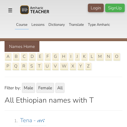
Login
SignUp
☰
Course
Lessons
Dictionary
Translate
Type Amharic
Names Home
A
B
C
D
E
F
G
H
I
J
K
L
M
N
O
P
Q
R
S
T
U
V
W
X
Y
Z
Filter by:
Male
Female
All
All Ethiopian names with T
Tena - ጠና