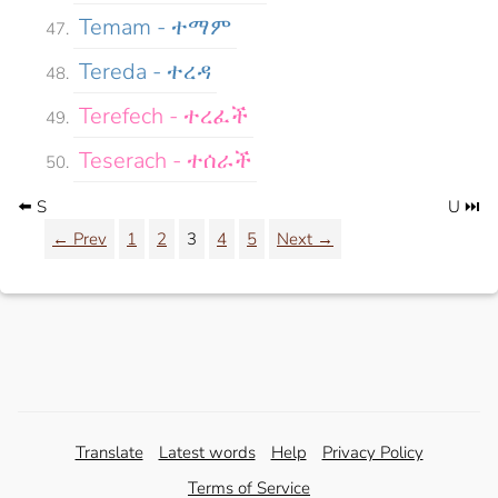
Temam - ተማም
Tereda - ተረዳ
Terefech - ተረፈች
Teserach - ተሰራች
⬅️ S
U ⏭️
← Prev
1
2
3
4
5
Next →
Translate
Latest words
Help
Privacy Policy
Terms of Service