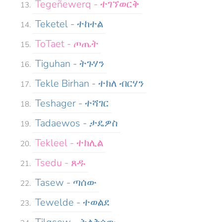
Tegeñewerq - ተገኘወርቅ
Teketel - ተከተል
ToTaet - ጦጤት
Tiguhan - ትጉሃን
Tekle Birhan - ተክለ ብርሃን
Teshager - ተሻገር
Tadaewos - ታዴዎስ
Tekleel - ተክሊል
Tsedu - ጸዱ
Tasew - ጣሰው
Tewelde - ተወልደ