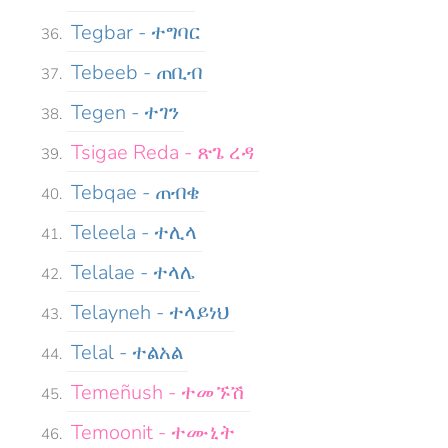
Tegbar - ተግባር
Tebeeb - ጠቢብ
Tegen - ተገን
Tsigae Reda - ጽጌ ረዳ
Tebqae - ጠብቄ
Teleela - ተሊላ
Telalae - ተላሌ
Telayneh - ተላይነህ
Telal - ተልአል
Temeñush - ተመኙሽ
Temoonit - ተሙኒት