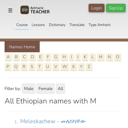
Login
SignUp
☰
Course
Lessons
Dictionary
Translate
Type Amharic
Names Home
A
B
C
D
E
F
G
H
I
J
K
L
M
N
O
P
Q
R
S
T
U
V
W
X
Y
Z
Filter by:
Male
Female
All
All Ethiopian names with M
Meleskachew - መለስካቸው