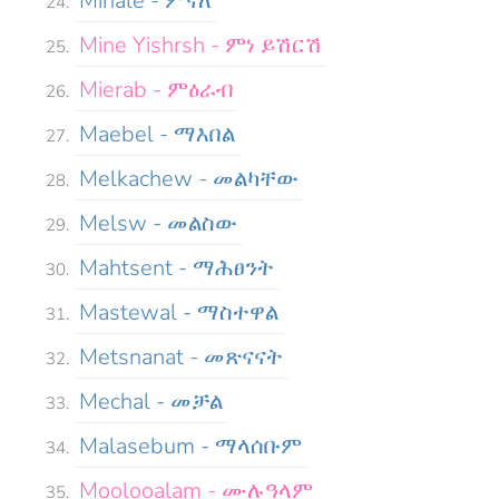
Minale - ምናለ
Mine Yishrsh - ምነ ይሽርሽ
Mierab - ምዕራብ
Maebel - ማእበል
Melkachew - መልካቸው
Melsw - መልስው
Mahtsent - ማሕፀንት
Mastewal - ማስተዋል
Metsnanat - መጽናናት
Mechal - መቻል
Malasebum - ማላሰቡም
Moolooalam - ሙሉዓላም