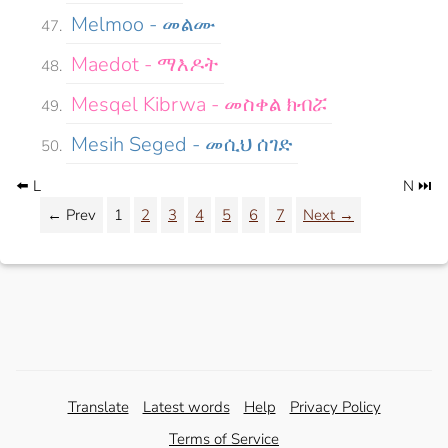
Melmoo - መልሙ
Maedot - ማእዶት
Mesqel Kibrwa - መስቀል ክብሯ
Mesih Seged - መሲህ ሰገድ
⬅️ L
N ⏭️
← Prev
1
2
3
4
5
6
7
Next →
Translate
Latest words
Help
Privacy Policy
Terms of Service