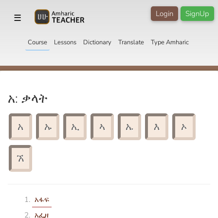
Login
SignUp
☰
Course
Lessons
Dictionary
Translate
Type Amharic
አ: ቃላት
አ
ኡ
ኢ
ኣ
ኤ
እ
ኦ
ኧ
አፋፍ
አፌዘ