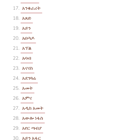
አንቁራሪት
አጸድ
አይን
አቡካዶ
አፕል
አባብ
አናናስ
አደንጓሬ
አመት
አምና
አዲስ አመት
አውሎ ነፋስ
አየር ጣብያ
አይን አፋር