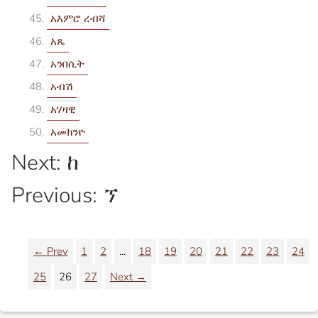
አእምሮ ረብሻ
አጼ
አንበሲት
አብሽ
አሃዛዊ
አመክንዮ
Next: ከ
Previous: ኘ
← Prev
1
2
...
18
19
20
21
22
23
24
25
26
27
Next →