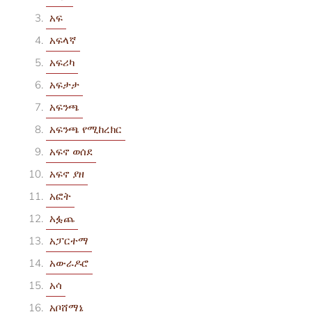
አፍ
አፍላኛ
አፍሪካ
አፍታታ
አፍንጫ
አፍንጫ የሚከረክር
አፍኖ ወሰደ
አፍኖ ያዘ
አፎት
አፏጨ
አፓርተማ
አውራዶሮ
አሳ
አቦሸማኔ