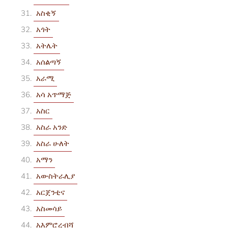
አስቂኝ
አጎት
አትሌት
አሰልጣኝ
አራሚ
አሳ አጥማጅ
አስር
አስራ አንድ
አስራ ሁለት
አማን
አውስትራሊያ
አርጀንቲና
አስመሳይ
አእምሮረብሻ