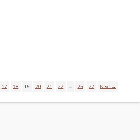
17
18
19
20
21
22
...
26
27
Next →