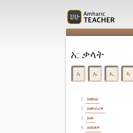
አ: ቃላት
አ
ኡ
ኢ
ኣ
አዘበጠ
አዘቦራረቀ
አዘነ
አዘነለት