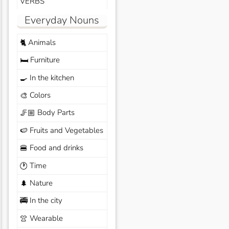
VERBS
Everyday Nouns
Animals
🐈
Furniture
🛏️
In the kitchen
🍳
Colors
🎨
Body Parts
🦵🏼
Fruits and Vegetables
🍉
Food and drinks
🍔
Time
🕐
Nature
🌲
In the city
🚎
Wearable
👚