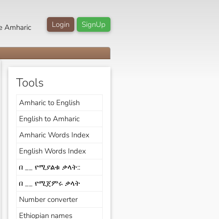
Login
SignUp
e Amharic
Tools
Amharic to English
English to Amharic
Amharic Words Index
English Words Index
በ __ የሚያልቁ ቃላት::
በ __ የሚጀምሩ ቃላት
Number converter
Ethiopian names