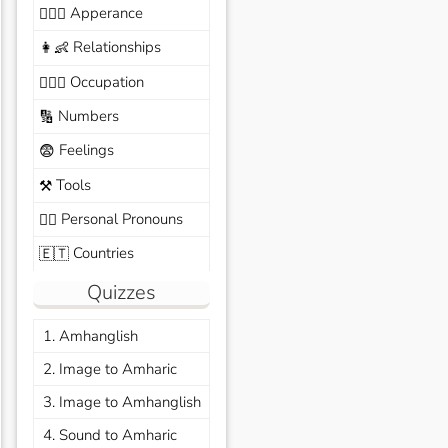
Apperance
🙆🏽‍♀️
Relationships
👩‍👶
Occupation
🧑🏼‍✈️
Numbers
🔢
Feelings
😨
Tools
⚒️
Personal Pronouns
🙆‍♂️
Countries
🇪🇹
Quizzes
1. Amhanglish
2. Image to Amharic
3. Image to Amhanglish
4. Sound to Amharic