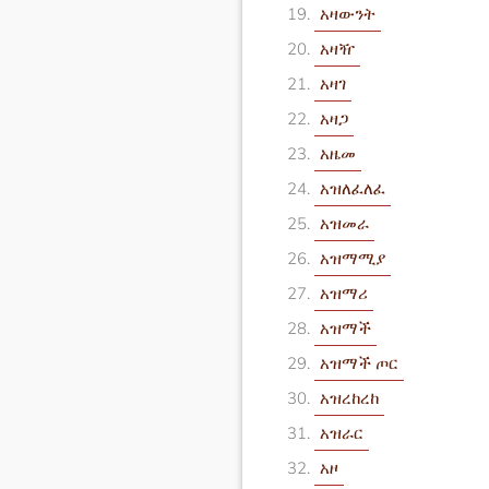
አዛውንት
አዛዥ
አዛገ
አዛጋ
አዜመ
አዝለፈለፈ
አዝመራ
አዝማሚያ
አዝማሪ
አዝማች
አዝማች ጦር
አዝረከረከ
አዝራር
አዞ