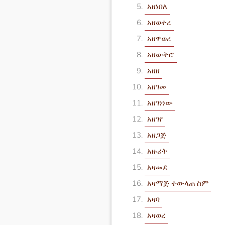
አዘነበለ
አዘወተረ
አዘዋወረ
አዘውትሮ
አዘዘ
አዘገመ
አዘገነነው
አዘገየ
አዘጋጅ
አዙሪት
አዛመደ
አዛማጅ ተውላጠ ስም
አዛባ
አዛወረ