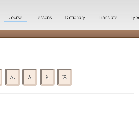
Course
Lessons
Dictionary
Translate
Typ
ኤ
እ
ኦ
ኧ