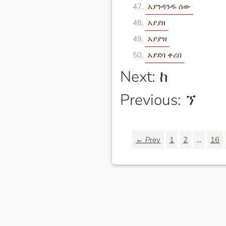
አያንዳንዱ ሰው
አያያዘ
አያያዝ
አያደባ ቀረበ
Next: ከ
Previous: ኘ
← Prev
1
2
...
16