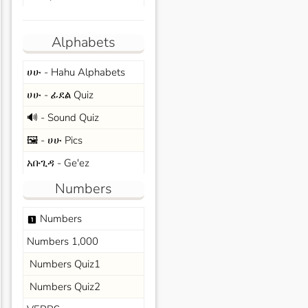
Alphabets
ሀሁ - Hahu Alphabets
ሀሁ - ፊደል Quiz
🔊 - Sound Quiz
🖼️ - ሀሁ Pics
አቡጊዳ - Ge'ez
Numbers
Numbers
looks_one
Numbers 1,000
Numbers Quiz1
Numbers Quiz2