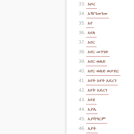
አዞረ
አዥገመገመ
አየ
አየለ
አየር
አየር መንገድ
አየር ወለድ
አየር ወለድ ወታደር
አየት አየት አደረገ
አየት አደረገ
አየደ
አያሌ
አያሻግርም
አያት