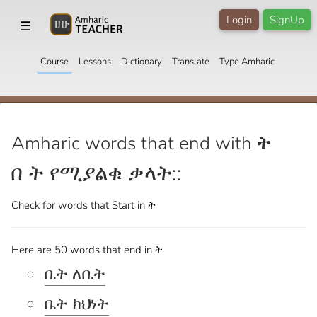
Login
SignUp
☰
Course
Lessons
Dictionary
Translate
Type Amharic
Amharic words that end with
ት
በ ት የሚያልቁ ቃላት::
Check for words that
Start in ት
Here are 50 words that end in ት
ቤት ለቤት
ቤት ክህነት