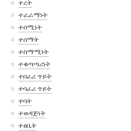
ተረት
ተራራማነት
ተሰሚነት
ተሰማት
ተስማሚነት
ተቁጣጣሪነት
ተበራሪ ጥይት
ተባራሪ ጥይት
ተባት
ተወዳጅነት
ተዕቢት