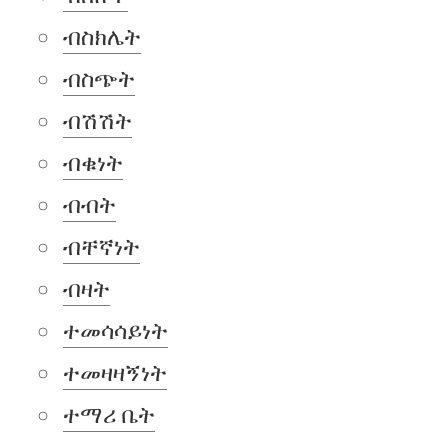
ብስክሌት
ብስጭት
ብሽሽት
ብቁነት
ብብት
ብቸኛነት
ብዛት
ተመሳሳይነት
ተመዛዛኝነት
ተማሪ ቤት