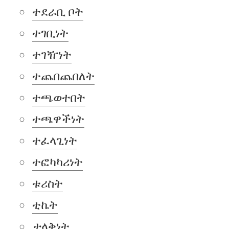
ተደራቢ ቦት
ተገቢነት
ተገዥነት
ተጨበጨበለት
ተጫወተበት
ተጫዋችነት
ተፈላጊነት
ተፎካካሪነት
ቱሪስት
ቲኬት
ታላቅነት