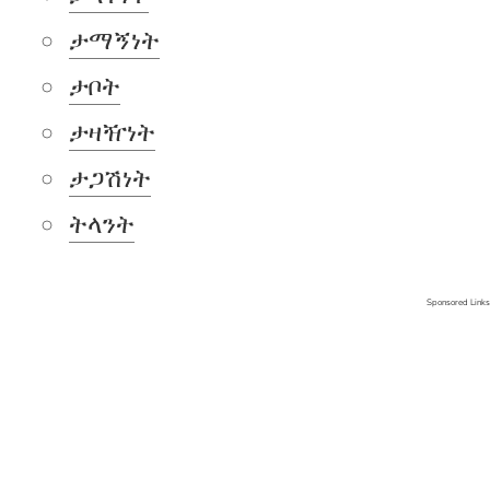
ታማኝነት
ታቦት
ታዛዥነት
ታጋሽነት
ትላንት
Sponsored Links