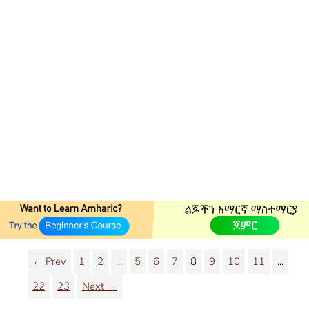
← Prev
1
2
...
5
6
7
8
9
10
11
...
22
23
Next →