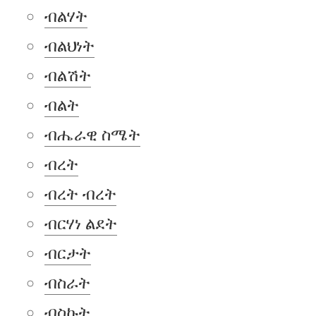
ብልሃት
ብልህነት
ብልሽት
ብልት
ብሔራዊ ስሜት
ብረት
ብረት ብረት
ብርሃነ ልደት
ብርታት
ብስራት
ብስኩት