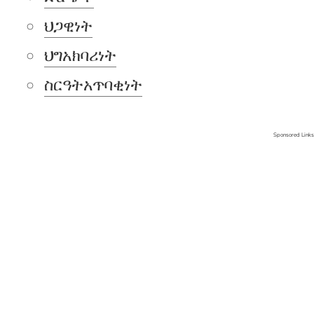
ህጋዊነት
ህግአክባሪነት
ስርዓትአጥባቂነት
Sponsored Links