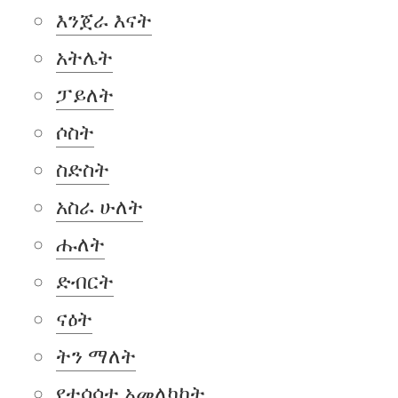
እንጀራ እናት
አትሌት
ፓይለት
ሶስት
ስድስት
አስራ ሁለት
ሑለት
ድብርት
ናዕት
ትን ማለት
የተሳሳተ አመለካከት