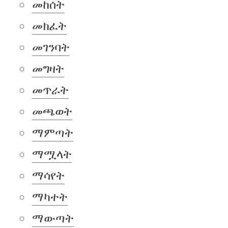
መከሰት
መክፈት
መገንባት
መግዛት
መጥራት
መጫወት
ማምጣት
ማሟላት
ማሳየት
ማካተት
ማውጣት