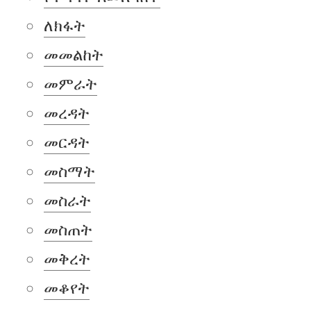
ለክፋት
መመልከት
መምራት
መረዳት
መርዳት
መስማት
መስራት
መስጠት
መቅረት
መቆየት