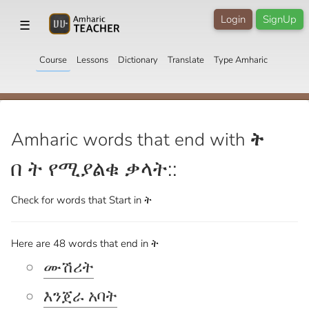
Login
SignUp
☰
Course
Lessons
Dictionary
Translate
Type Amharic
Amharic words that end with
ት
በ ት የሚያልቁ ቃላት::
Check for words that
Start in ት
Here are 48 words that end in ት
ሙሽሪት
እንጀራ አባት