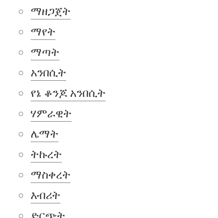
ማዘጋጀት
ማየት
ማጣት
አንበሲት
የኔ ቆንጆ አንበሲት
ሃምራዊት
ሌማት
ትኩረት
ማስቀረት
እብሪት
ድርጭት