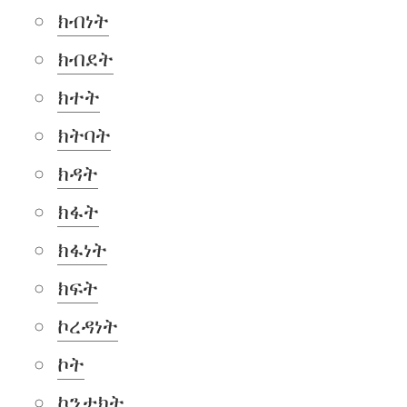
ክብነት
ክብደት
ክተት
ክትባት
ክዳት
ክፋት
ክፋነት
ክፍት
ኮረዳነት
ኮት
ኮንታክት