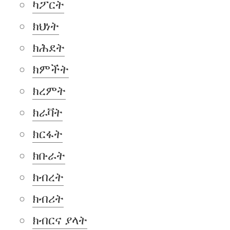
ካፖርት
ክህነት
ክሕደት
ክምችት
ክረምት
ክራቫት
ክርፋት
ክቡራት
ክብረት
ክብሪት
ክብርና ያላት