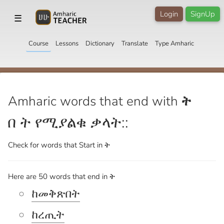
Login
SignUp
☰
Course
Lessons
Dictionary
Translate
Type Amharic
Amharic words that end with
ት
በ ት የሚያልቁ ቃላት::
Check for words that
Start in ት
Here are 50 words that end in ት
ከመቅጽበት
ከረጢት