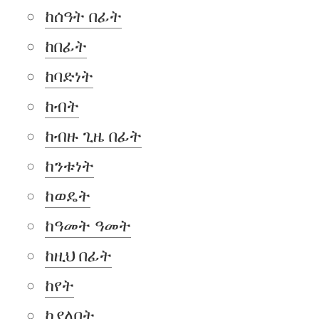
ከሰዓት በፊት
ከበፊት
ከባድነት
ከብት
ከብዙ ጊዜ በፊት
ከንቱነት
ከወዴት
ከዓመት ዓመት
ከዚህ በፊት
ከየት
ከያለበት