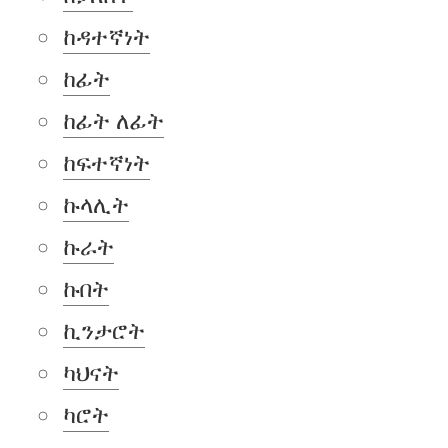
ከዳተኛነት
ከፊት
ከፊት ለፊት
ከፍተኛነት
ኩላሊት
ኩራት
ኩበት
ኪንታሮት
ካህናት
ካሮት