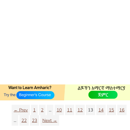
← Prev
1
2
...
10
11
12
13
14
15
16
...
22
23
Next →