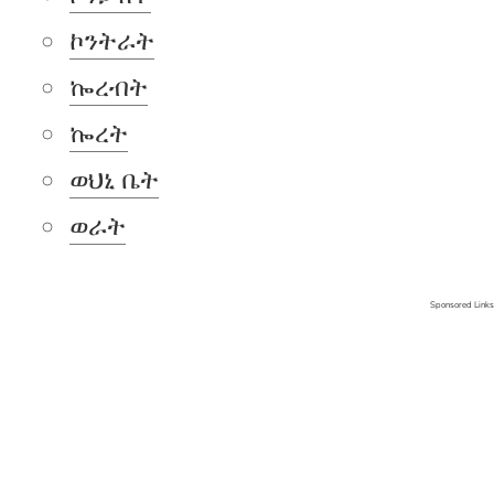
ኮንትራት
ኰረብት
ኰረት
ወህኒ ቤት
ወራት
Sponsored Links