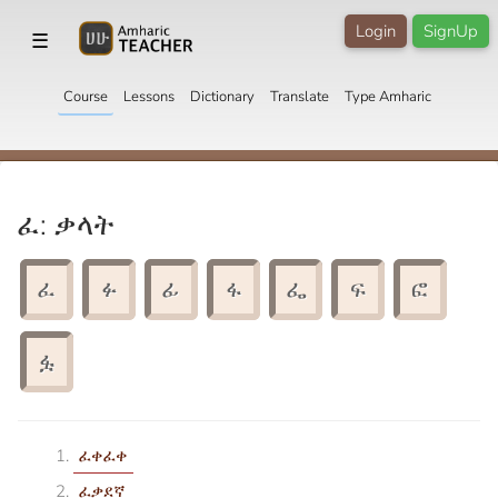
Login
SignUp
☰
Course
Lessons
Dictionary
Translate
Type Amharic
ፈ: ቃላት
ፈ
ፉ
ፊ
ፋ
ፌ
ፍ
ፎ
ፏ
ፈቀፈቀ
ፈቃደኛ