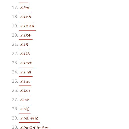
ፈትል
ፈነቀለ
ፈነቃቀለ
ፈነደቀ
ፈነዳ
ፈነገለ
ፈነጠቀ
ፈነጠዘ
ፈነጨ
ፈነፈነ
ፈንታ
ፈንጂ
ፈንጂ ቀበረ
ፈንጠር ብሎ ቆመ