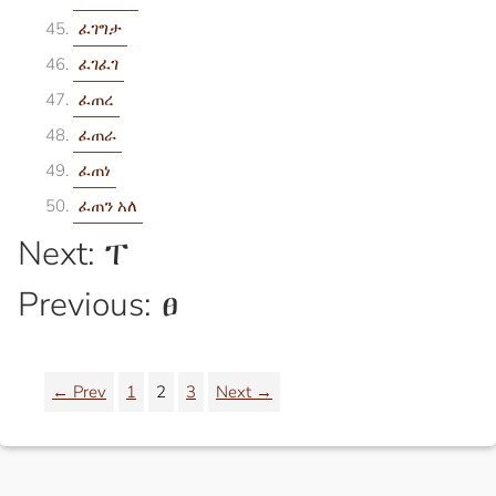
ፈገግታ
ፈገፈገ
ፈጠረ
ፈጠራ
ፈጠነ
ፈጠን አለ
Next: ፐ
Previous: ፀ
← Prev
1
2
3
Next →