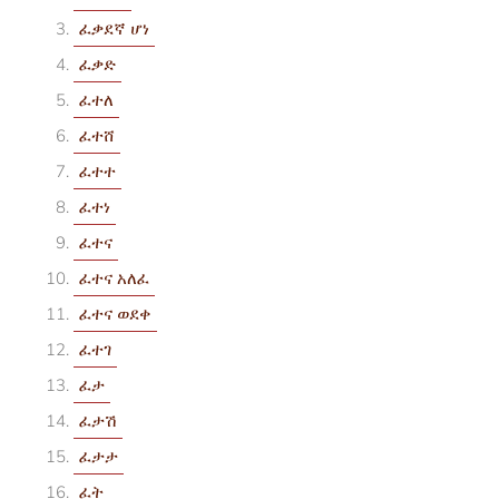
ፈቃደኛ ሆነ
ፈቃድ
ፈተለ
ፈተሸ
ፈተተ
ፈተነ
ፈተና
ፈተና አለፈ
ፈተና ወደቀ
ፈተገ
ፈታ
ፈታሽ
ፈታታ
ፈት