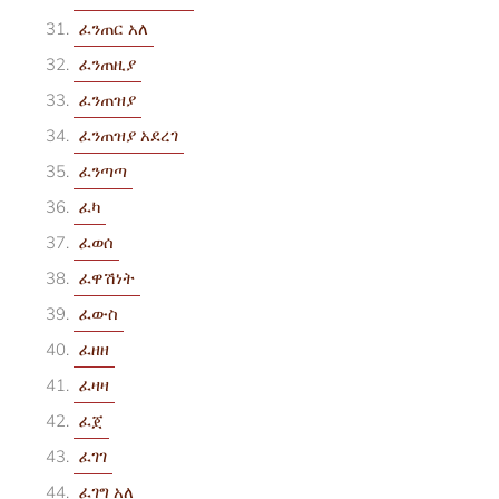
ፈንጠር አለ
ፈንጠዚያ
ፈንጠዝያ
ፈንጠዝያ አደረገ
ፈንጣጣ
ፈካ
ፈወሰ
ፈዋሽነት
ፈውስ
ፈዘዘ
ፈዛዛ
ፈጀ
ፈገገ
ፈገግ አለ