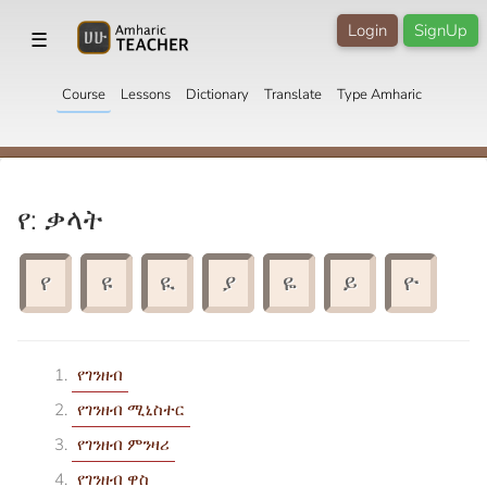
Login
SignUp
☰
Course
Lessons
Dictionary
Translate
Type Amharic
የ: ቃላት
የ
ዩ
ዪ
ያ
ዬ
ይ
ዮ
የገንዘብ
የገንዘብ ሚኒስተር
የገንዘብ ምንዛሪ
የገንዘብ ዋስ