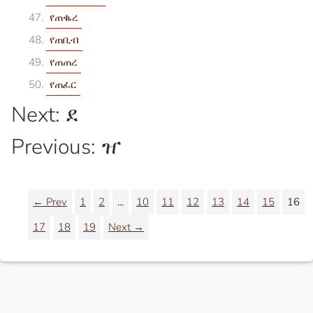
የጠቈረ
የጠቢብ
የጠጠረ
የጠፈር
Next: ደ
Previous: ዠ
← Prev
1
2
...
10
11
12
13
14
15
16
17
18
19
Next →