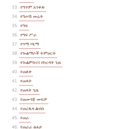
የግጥም አንቀጽ
የግጦሽ መሬት
የግፍ
የግፍ ሥራ
የጎማ ጫማ
የጐልማሶች ትምሀርት
የጐልምስናና የኮረዳት ጊዜ
የጠለቀ
የጠላት
የጠላት ጊዜ
የጠመንጃ መፍቻ
የጠረጴዛ ልብስ
የጠራ
የጠራራ ፀሐይ