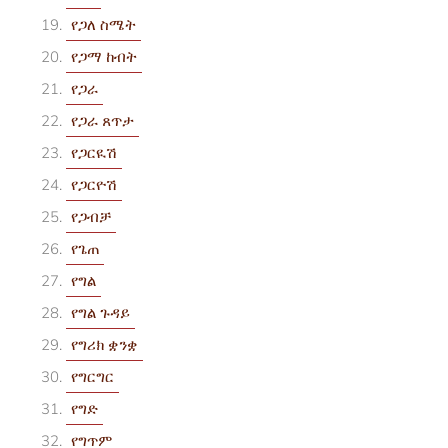
የጋለ ስሜት
የጋማ ከብት
የጋራ
የጋራ ጸጥታ
የጋርዪሽ
የጋርዮሽ
የጋብቻ
የጌጠ
የግል
የግል ጉዳይ
የግሪክ ቋንቋ
የግርግር
የግድ
የግጥም