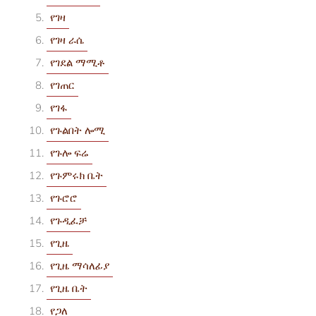
የገዛ
የገዛ ራሴ
የገደል ማሚቶ
የገጠር
የገፋ
የጉልበት ሎሚ
የጉሎ ፍሬ
የጉምሩክ ቤት
የጉሮሮ
የጉዲፈቻ
የጊዜ
የጊዜ ማሳለፊያ
የጊዜ ቤት
የጋለ