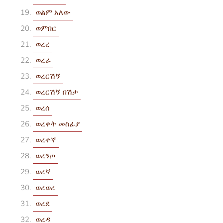
ወልም አለው
ወምበር
ወረረ
ወረራ
ወረርሽኝ
ወረርሽኝ በሽታ
ወረሰ
ወረቀት መስፊያ
ወረተኛ
ወረንጦ
ወረኛ
ወረወረ
ወረደ
ወረዳ