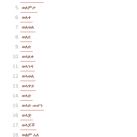
ወለምታ
ወለቀ
ወለወለ
ወለደ
ወለድ
ወላለቀ
ወላንዳ
ወላወለ
ወላዋይ
ወላድ
ወላድ መሆን
ወላጅ
ወላጆች
ወልም አለ