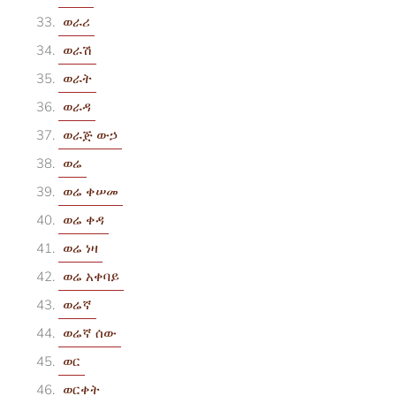
ወራሪ
ወራሽ
ወራት
ወራዳ
ወራጅ ውኃ
ወሬ
ወሬ ቀሠመ
ወሬ ቀዳ
ወሬ ነዛ
ወሬ አቀባይ
ወሬኛ
ወሬኛ ሰው
ወር
ወርቀት