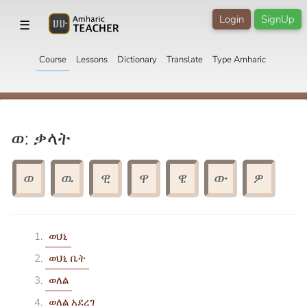
Login
SignUp
☰
Course
Lessons
Dictionary
Translate
Type Amharic
ወ: ቃላት
ወ
ዉ
ዊ
ዋ
ዌ
ው
ዎ
ወህኒ
ወህኒ ቤት
ወለል
ወለል አደረገ