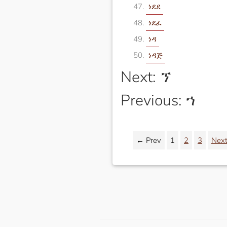
ነደደ
ነደፈ
ነዳ
ነዳጅ
Next: ኘ
Previous: ኀ
← Prev
1
2
3
Nex