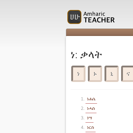
ነ: ቃላት
ነ
ኑ
ኒ
ና
ነሐሴ
ነሓስ
ነሣ
ነርስ