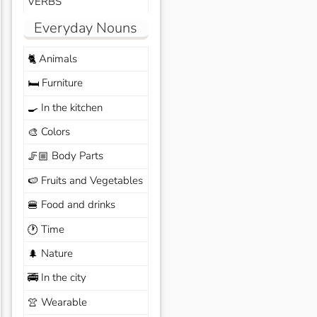
VERBS
Everyday Nouns
Animals
🐈
Furniture
🛏️
In the kitchen
🍳
Colors
🎨
Body Parts
🦵🏼
Fruits and Vegetables
🍉
Food and drinks
🍔
Time
🕐
Nature
🌲
In the city
🚎
Wearable
👚