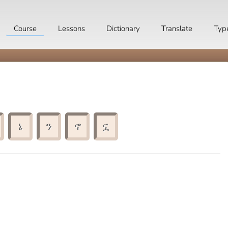
Course
Lessons
Dictionary
Translate
Typ
ኔ
ን
ኖ
ኗ