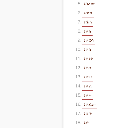
ነሰረው
ነሰነሰ
ነሸጠ
ነቀለ
ነቀርሳ
ነቀሰ
ነቀነቀ
ነቀዘ
ነቀዝ
ነቀፈ
ነቀፋ
ነቀፌታ
ነቁጥ
ነቃ