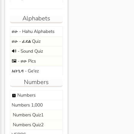
Alphabets
ሀሁ - Hahu Alphabets
ሀሁ - ፊደል Quiz
🔊 - Sound Quiz
🖼️ - ሀሁ Pics
አቡጊዳ - Ge'ez
Numbers
Numbers
looks_one
Numbers 1,000
Numbers Quiz1
Numbers Quiz2