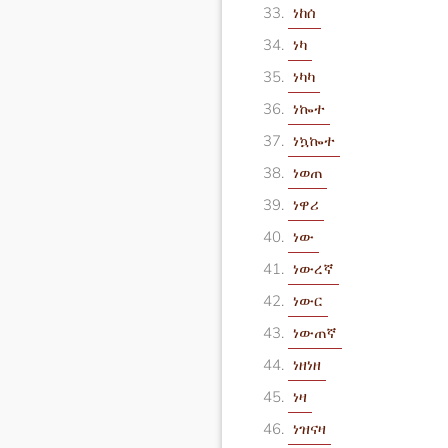
ነከሰ
ነካ
ነካካ
ነኰተ
ነኳኰተ
ነወጠ
ነዋሪ
ነው
ነውረኛ
ነውር
ነውጠኛ
ነዘነዘ
ነዛ
ነዝናዛ