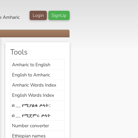
Login
SignUp
e Amharic
Tools
Amharic to English
English to Amharic
Amharic Words Index
English Words Index
በ __ የሚያልቁ ቃላት::
በ __ የሚጀምሩ ቃላት
Number converter
Ethiopian names