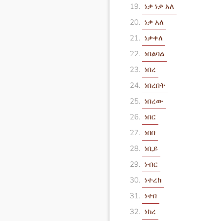
ነቃ ነቃ አለ
ነቃ አለ
ነቃቀለ
ነበልባል
ነበረ
ነበረበት
ነበረው
ነበር
ነበበ
ነቢይ
ነብር
ነተረከ
ነተበ
ነከረ