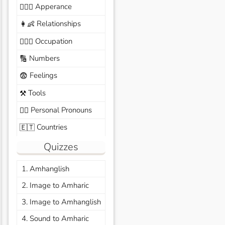
Apperance
🙆🏽‍♀️
Relationships
👩‍👶
Occupation
🧑🏼‍✈️
Numbers
🔢
Feelings
😨
Tools
⚒️
Personal Pronouns
🙆‍♂️
Countries
🇪🇹
Quizzes
1. Amhanglish
2. Image to Amharic
3. Image to Amhanglish
4. Sound to Amharic