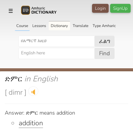
Login
SignUp
☰
Course
Lessons
Dictionary
Translate
Type Amharic
ፈልግ
Find
ድምር
in English
[ dimr ]
🔈
Answer: ድምር means addition
addition