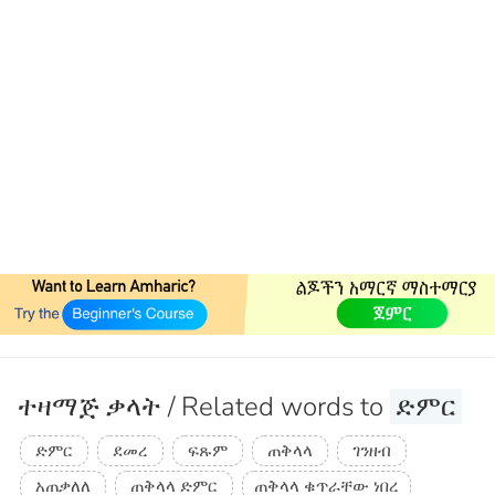
ተዛማጅ ቃላት / Related words to
ድምር
ድምር
ደመረ
ፍጹም
ጠቅላላ
ገንዘብ
አጠቃለለ
ጠቅላላ ድምር
ጠቅላላ ቁጥራቸው ነበረ