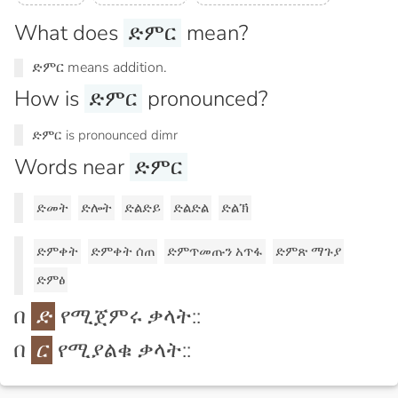
What does
ድምር
mean?
ድምር means addition.
How is
ድምር
pronounced?
ድምር is pronounced dimr
Words near
ድምር
ድመት
ድሎት
ድልድይ
ድልድል
ድልኽ
ድምቀት
ድምቀት ሰጠ
ድምጥመጡን አጥፋ
ድምጽ ማጉያ
ድምፅ
በ
ድ
የሚጀምሩ ቃላት::
በ
ር
የሚያልቁ ቃላት::