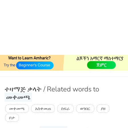
ተዛማጅ ቃላት / Related words to
መቀመጫ
መቀመጫ
አስቀመጠ
ስፍራ
ወንበር
ያዘ
ቦታ