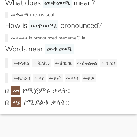
What does
መቀመጫ
mean?
መቀመጫ means seat.
How is
መቀመጫ
pronounced?
መቀመጫ is pronounced meqemeCHa
Words near
መቀመጫ
መቀላቀል
መሿለኪያ
መሽከርከር
መሽቆልቆል
መሻገሪያ
መቀራረብ
መቀስ
መቀነት
መቀጫ
መቀጮ
በ
መ
የሚጀምሩ ቃላት::
በ
ጫ
የሚያልቁ ቃላት::