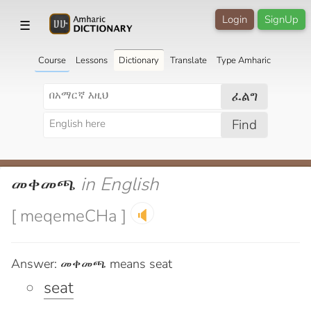
Login
SignUp
☰
Course
Lessons
Dictionary
Translate
Type Amharic
ፈልግ
Find
መቀመጫ
in English
[ meqemeCHa ]
🔈
Answer: መቀመጫ means seat
seat